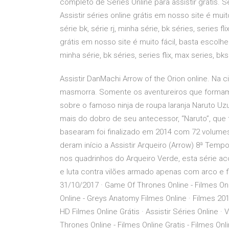
completo de Séries Online para assistir grátis.
Assistir séries online grátis em nosso site é muito
série bk, série rj, minha série, bk séries, series f
grátis em nosso site é muito fácil, basta escolher a
minha série, bk séries, series flix, max series, bk
Assistir DanMachi Arrow of the Orion online. Na c
masmorra. Somente os aventureiros que formam
sobre o famoso ninja de roupa laranja Naruto U
mais do dobro de seu antecessor, “Naruto”, que
basearam foi finalizado em 2014 com 72 volumes 
deram início a Assistir Arqueiro (Arrow) 8ª Tempo
nos quadrinhos do Arqueiro Verde, esta série a
e luta contra vilões armado apenas com arco e fl
31/10/2017 · Game Of Thrones Online - Filmes Onlin
Online - Greys Anatomy Filmes Online · Filmes 201
HD Filmes Online Grátis · Assistir Séries Online · 
Thrones Online - Filmes Online Gratis - Filmes Onl