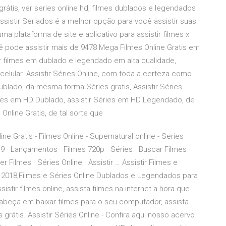
e grátis, ver series online hd, filmes dublados e legendados
 Assistir Seriados é a melhor opção para você assistir suas
ma plataforma de site e aplicativo para assistir filmes x
cê pode assistir mais de 9478 Mega Filmes Online Gratis em
r filmes em dublado e legendado em alta qualidade,
elular. Assistir Séries Online, com toda a certeza como
blado, da mesma forma Séries gratis, Assistir Séries
ies em HD Dublado, assistir Séries em HD Legendado, de
 Online Gratis, de tal sorte que
e Gratis - Filmes Online - Supernatural online - Series
9 · Lançamentos · Filmes 720p · Séries · Buscar Filmes ·
er Filmes · Séries Online · Assistir … Assistir Filmes e
 2018,Filmes e Séries Online Dublados e Legendados para
istir filmes online, assista filmes na internet a hora que
cabeça em baixar filmes para o seu computador, assista
es grátis. Assistir Séries Online - Confira aqui nosso acervo