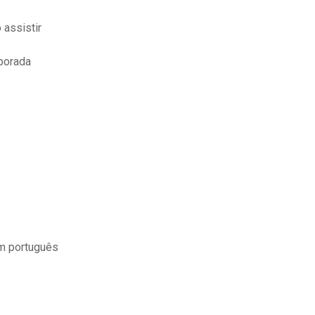
 assistir
porada
em português