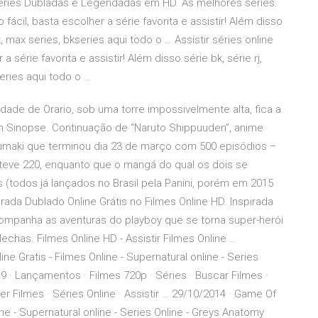
 Séries Dubladas e Legendadas em HD. As melhores séries.
 fácil, basta escolher a série favorita e assistir! Além disso
lix, max series, bkseries aqui todo o … Assistir séries online
 série favorita e assistir! Além disso série bk, série rj,
series aqui todo o …
idade de Orario, sob uma torre impossivelmente alta, fica a
 Sinopse. Continuação de “Naruto Shippuuden”, anime
zumaki que terminou dia 23 de março com 500 episódios –
 teve 220, enquanto que o mangá do qual os dois se
(todos já lançados no Brasil pela Panini, porém em 2015
rada Dublado Online Grátis no Filmes Online HD. Inspirada
companha as aventuras do playboy que se torna super-herói
echas. Filmes Online HD - Assistir Filmes Online …
e Gratis - Filmes Online - Supernatural online - Series
9 · Lançamentos · Filmes 720p · Séries · Buscar Filmes ·
Ver Filmes · Séries Online · Assistir … 29/10/2014 · Game Of
ine - Supernatural online - Series Online - Greys Anatomy