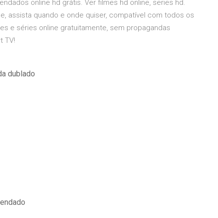
gendados online hd grátis. Ver filmes hd online, series hd.
ne, assista quando e onde quiser, compatível com todos os
ilmes e séries online gratuitamente, sem propagandas
t TV!
ada dublado
egendado