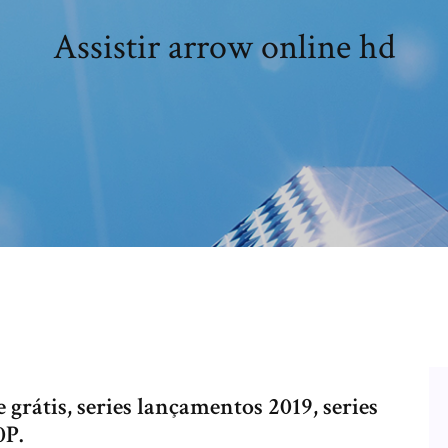
Assistir arrow online hd
e grátis, series lançamentos 2019, series
0P.