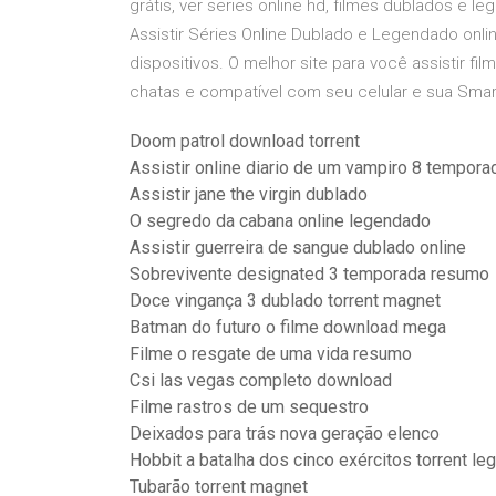
grátis, ver series online hd, filmes dublados e le
Assistir Séries Online Dublado e Legendado onli
dispositivos. O melhor site para você assistir f
chatas e compatível com seu celular e sua Smar
Doom patrol download torrent
Assistir online diario de um vampiro 8 tempor
Assistir jane the virgin dublado
O segredo da cabana online legendado
Assistir guerreira de sangue dublado online
Sobrevivente designated 3 temporada resumo
Doce vingança 3 dublado torrent magnet
Batman do futuro o filme download mega
Filme o resgate de uma vida resumo
Csi las vegas completo download
Filme rastros de um sequestro
Deixados para trás nova geração elenco
Hobbit a batalha dos cinco exércitos torrent l
Tubarão torrent magnet