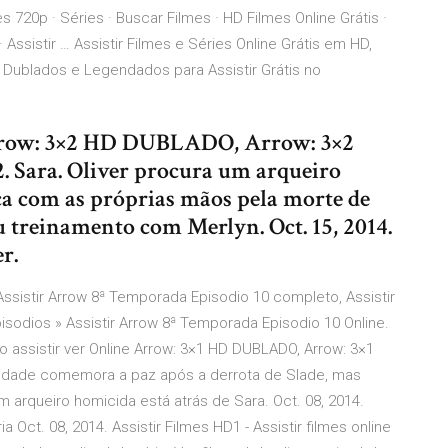
s 720p · Séries · Buscar Filmes · HD Filmes Online Grátis ·
 · Assistir … Assistir Filmes e Séries Online Grátis em HD,
 Dublados e Legendados para Assistir Grátis no
 Arrow: 3×2 HD DUBLADO, Arrow: 3×2
. Sara. Oliver procura um arqueiro
tiça com as próprias mãos pela morte de
u treinamento com Merlyn. Oct. 15, 2014.
r.
Assistir Arrow 8ª Temporada Episodio 10 completo, Assistir
isodios » Assistir Arrow 8ª Temporada Episodio 10 Online.
pio assistir ver Online Arrow: 3×1 HD DUBLADO, Arrow: 3×1
A cidade comemora a paz após a derrota de Slade, mas
arqueiro homicida está atrás de Sara. Oct. 08, 2014.
 Oct. 08, 2014. Assistir Filmes HD1 - Assistir filmes online