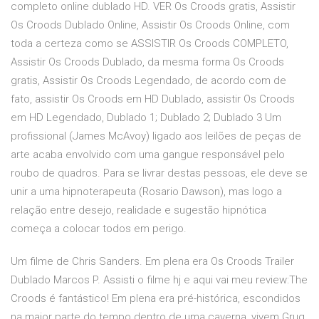
completo online dublado HD. VER Os Croods gratis, Assistir
Os Croods Dublado Online, Assistir Os Croods Online, com
toda a certeza como se ASSISTIR Os Croods COMPLETO,
Assistir Os Croods Dublado, da mesma forma Os Croods
gratis, Assistir Os Croods Legendado, de acordo com de
fato, assistir Os Croods em HD Dublado, assistir Os Croods
em HD Legendado, Dublado 1; Dublado 2; Dublado 3 Um
profissional (James McAvoy) ligado aos leilões de peças de
arte acaba envolvido com uma gangue responsável pelo
roubo de quadros. Para se livrar destas pessoas, ele deve se
unir a uma hipnoterapeuta (Rosario Dawson), mas logo a
relação entre desejo, realidade e sugestão hipnótica
começa a colocar todos em perigo.
Um filme de Chris Sanders. Em plena era Os Croods Trailer
Dublado Marcos P. Assisti o filme hj e aqui vai meu review:The
Croods é fantástico! Em plena era pré-histórica, escondidos
na maior parte do tempo dentro de uma caverna, vivem Grug,