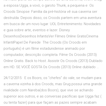
a esposa Ugga, a vovó, o garoto Thunk, a pequena e Os
Croods Sinopse: Família da pré-história vê sua caverna ser
destruída. Depois disso, os Croods partem em uma aventura
em busca de um novo lugar. UOL Entretenimento: Novidades
e guia sobre arte, eventos e lazer. Disney
DesenhosDesenhos InfantisVer Filmes Online GratisCinema
InfantilPapel De Parede The Croods (Os Croods em
português) é um filme estadunidense animado por
computador, descrição completa. Filme Os Croods (2013)
Online Gratis. Back to Host. Assistir Os Croods (2013) Dublado
em HD. SE VOCÊ GOSTA Os Croods (2013) Online dublado …
24/12/2015 · E os Boors, os “chefes” do vale, se mudam para
a caverna vizinha à dos Croods, mas Grug possui uma grande
rivalidade com Nareba(dos Boors), que vive se achando
superior aos outros, e as conversas pacíficas que Ugga faz (
ou tenta fazer) para que façam as pazes sempre acabam