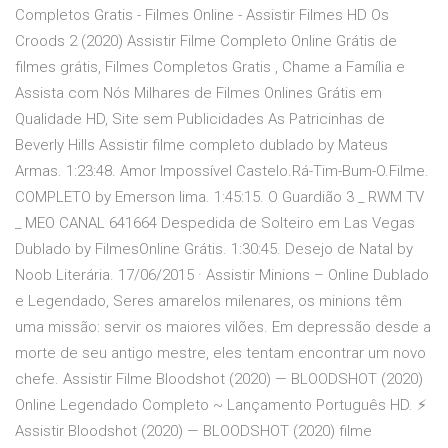
Completos Gratis - Filmes Online - Assistir Filmes HD Os
Croods 2 (2020) Assistir Filme Completo Online Grátis de
filmes grátis, Filmes Completos Gratis , Chame a Família e
Assista com Nós Milhares de Filmes Onlines Grátis em
Qualidade HD, Site sem Publicidades As Patricinhas de
Beverly Hills Assistir filme completo dublado by Mateus
Armas. 1:23:48. Amor Impossível Castelo.Rá-Tim-Bum-O.Filme.
COMPLETO by Emerson lima. 1:45:15. O Guardião 3 _ RWM TV
_ MEO CANAL 641664 Despedida de Solteiro em Las Vegas
Dublado by FilmesOnline Grátis. 1:30:45. Desejo de Natal by
Noob Literária. 17/06/2015 · Assistir Minions – Online Dublado
e Legendado, Seres amarelos milenares, os minions têm
uma missão: servir os maiores vilões. Em depressão desde a
morte de seu antigo mestre, eles tentam encontrar um novo
chefe. Assistir Filme Bloodshot (2020) — BLOODSHOT (2020)
Online Legendado Completo ~ Lançamento Português HD. ⚡
Assistir Bloodshot (2020) — BLOODSHOT (2020) filme