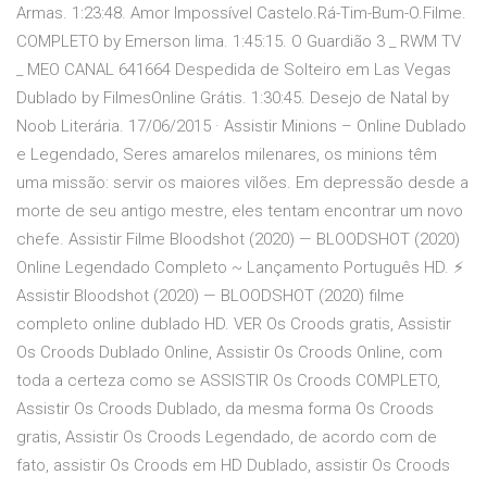
Armas. 1:23:48. Amor Impossível Castelo.Rá-Tim-Bum-O.Filme.
COMPLETO by Emerson lima. 1:45:15. O Guardião 3 _ RWM TV
_ MEO CANAL 641664 Despedida de Solteiro em Las Vegas
Dublado by FilmesOnline Grátis. 1:30:45. Desejo de Natal by
Noob Literária. 17/06/2015 · Assistir Minions – Online Dublado
e Legendado, Seres amarelos milenares, os minions têm
uma missão: servir os maiores vilões. Em depressão desde a
morte de seu antigo mestre, eles tentam encontrar um novo
chefe. Assistir Filme Bloodshot (2020) — BLOODSHOT (2020)
Online Legendado Completo ~ Lançamento Português HD. ⚡
Assistir Bloodshot (2020) — BLOODSHOT (2020) filme
completo online dublado HD. VER Os Croods gratis, Assistir
Os Croods Dublado Online, Assistir Os Croods Online, com
toda a certeza como se ASSISTIR Os Croods COMPLETO,
Assistir Os Croods Dublado, da mesma forma Os Croods
gratis, Assistir Os Croods Legendado, de acordo com de
fato, assistir Os Croods em HD Dublado, assistir Os Croods