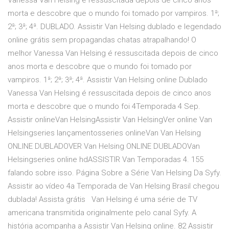
Vanessa Van Helsing é ressuscitada depois de cinco anos
morta e descobre que o mundo foi tomado por vampiros. 1ª;
2ª; 3ª; 4ª. DUBLADO. Assistir Van Helsing dublado e legendado
online grátis sem propagandas chatas atrapalhando! O
melhor Vanessa Van Helsing é ressuscitada depois de cinco
anos morta e descobre que o mundo foi tomado por
vampiros. 1ª; 2ª; 3ª; 4ª. Assistir Van Helsing online Dublado
Vanessa Van Helsing é ressuscitada depois de cinco anos
morta e descobre que o mundo foi 4Temporada 4 Sep.
Assistir onlineVan HelsingAssistir Van HelsingVer online Van
Helsingseries lançamentosseries onlineVan Van Helsing
ONLINE DUBLADOVER Van Helsing ONLINE DUBLADOVan
Helsingseries online hdASSISTIR Van Temporadas 4. 155
falando sobre isso. Página Sobre a Série Van Helsing Da Syfy.
Assistir ao vídeo 4a Temporada de Van Helsing Brasil chegou
dublada! Assista grátis Van Helsing é uma série de TV
americana transmitida originalmente pelo canal Syfy. A
história acompanha a Assistir Van Helsing online. 82 Assistir