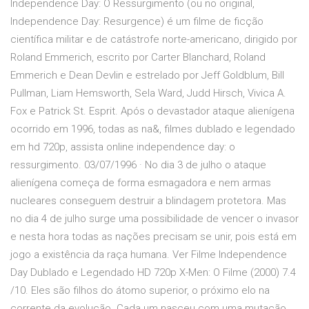
Independence Day: O Ressurgimento (ou no original,
Independence Day: Resurgence) é um filme de ficção
científica militar e de catástrofe norte-americano, dirigido por
Roland Emmerich, escrito por Carter Blanchard, Roland
Emmerich e Dean Devlin e estrelado por Jeff Goldblum, Bill
Pullman, Liam Hemsworth, Sela Ward, Judd Hirsch, Vivica A.
Fox e Patrick St. Esprit. Após o devastador ataque alienígena
ocorrido em 1996, todas as na&, filmes dublado e legendado
em hd 720p, assista online independence day: o
ressurgimento. 03/07/1996 · No dia 3 de julho o ataque
alienígena começa de forma esmagadora e nem armas
nucleares conseguem destruir a blindagem protetora. Mas
no dia 4 de julho surge uma possibilidade de vencer o invasor
e nesta hora todas as nações precisam se unir, pois está em
jogo a existência da raça humana. Ver Filme Independence
Day Dublado e Legendado HD 720p X-Men: O Filme (2000) 7.4
/10. Eles são filhos do átomo superior, o próximo elo na
corrente da evolução. Cada um nasceu com uma mutação