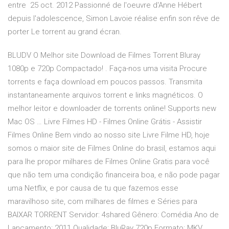
entre 25 oct. 2012 Passionné de l'oeuvre d'Anne Hébert
depuis l'adolescence, Simon Lavoie réalise enfin son rêve de
porter Le torrent au grand écran.
BLUDV O Melhor site Download de Filmes Torrent Bluray
1080p e 720p Compactado! . Faça-nos uma visita Procure
torrents e faça download em poucos passos. Transmita
instantaneamente arquivos torrent e links magnéticos. O
melhor leitor e downloader de torrents online! Supports new
Mac OS … Livre Filmes HD - Filmes Online Grátis - Assistir
Filmes Online Bem vindo ao nosso site Livre Filme HD, hoje
somos o maior site de Filmes Online do brasil, estamos aqui
para lhe propor milhares de Filmes Online Gratis para você
que não tem uma condição financeira boa, e não pode pagar
uma Netflix, e por causa de tu que fazemos esse
maravilhoso site, com milhares de filmes e Séries para
BAIXAR TORRENT Servidor: 4shared Gênero: Comédia Ano de
Lançamento: 2011 Qualidade: BluRay 720p Formato: MKV