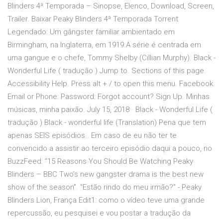
Blinders 4ª Temporada – Sinopse, Elenco, Download, Screen,
Trailer. Baixar Peaky Blinders 4ª Temporada Torrent
Legendado: Um gângster familiar ambientado em
Birmingham, na Inglaterra, em 1919.A série é centrada em
uma gangue e o chefe, Tommy Shelby (Cillian Murphy). Black -
Wonderful Life ( tradução ) Jump to. Sections of this page.
Accessibility Help. Press alt + / to open this menu. Facebook.
Email or Phone: Password: Forgot account? Sign Up. Minhas
músicas, minha paixão. July 15, 2018 · Black - Wonderful Life (
tradução ) Black - wonderful life (Translation) Pena que tem
apenas SEIS episódios.. Em caso de eu não ter te
convencido a assistir ao terceiro episódio daqui a pouco, no
BuzzFeed: “15 Reasons You Should Be Watching Peaky
Blinders – BBC Two’s new gangster drama is the best new
show of the season”. "Estão rindo do meu irmão?" - Peaky
Blinders Lion, França Edit1: como o vídeo teve uma grande
repercussão, eu pesquisei e vou postar a tradução da