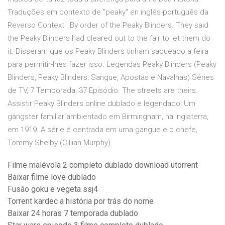
Traduções em contexto de "peaky" en inglês-português da
Reverso Context : By order of the Peaky Blinders. They said
the Peaky Blinders had cleared out to the fair to let them do
it. Disseram que os Peaky Blinders tinham saqueado a feira
para permitir-lhes fazer isso. Legendas Peaky Blinders (Peaky
Blinders, Peaky Blinders: Sangue, Apostas e Navalhas) Séries
de TV, 7 Temporada, 37 Episódio. The streets are theirs.
Assistir Peaky Blinders online dublado e legendado! Um
gângster familiar ambientado em Birmingham, na Inglaterra,
em 1919. A série é centrada em uma gangue e o chefe,
Tommy Shelby (Cillian Murphy).
Filme malévola 2 completo dublado download utorrent
Baixar filme love dublado
Fusão goku e vegeta ssj4
Torrent kardec a história por trás do nome
Baixar 24 horas 7 temporada dublado