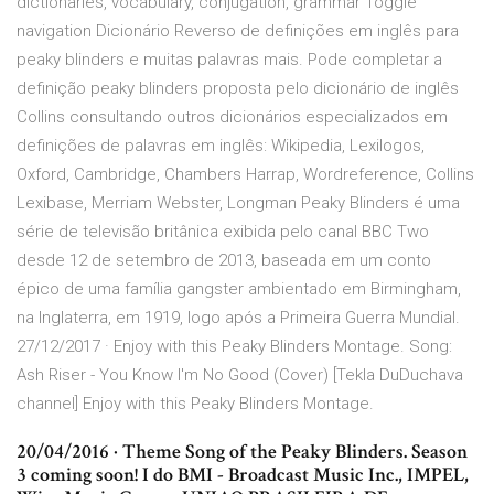
dictionaries, vocabulary, conjugation, grammar Toggle
navigation Dicionário Reverso de definições em inglês para
peaky blinders e muitas palavras mais. Pode completar a
definição peaky blinders proposta pelo dicionário de inglês
Collins consultando outros dicionários especializados em
definições de palavras em inglês: Wikipedia, Lexilogos,
Oxford, Cambridge, Chambers Harrap, Wordreference, Collins
Lexibase, Merriam Webster, Longman Peaky Blinders é uma
série de televisão britânica exibida pelo canal BBC Two
desde 12 de setembro de 2013, baseada em um conto
épico de uma família gangster ambientado em Birmingham,
na Inglaterra, em 1919, logo após a Primeira Guerra Mundial.
27/12/2017 · Enjoy with this Peaky Blinders Montage. Song:
Ash Riser - You Know I'm No Good (Cover) [Tekla DuDuchava
channel] Enjoy with this Peaky Blinders Montage.
20/04/2016 · Theme Song of the Peaky Blinders. Season
3 coming soon! I do BMI - Broadcast Music Inc., IMPEL,