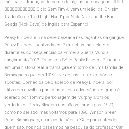
música e a tradução do nome de alguns personagens. 👇🏿👇🏿
👇🏿👇🏿👇🏿👇🏿👇🏿👇🏿 Ciclo Sem Fim Aí vem um leão, pai Oh, sim,
Tradução de 'Red Right Hand' por Nick Cave and the Bad
Seeds (Nick Cave) de Inglês para Espanhol
Peaky Blinders é uma série baseada nas façanhas da gangue
Peaky Blinders, localizada em Birmingham na Inglaterra
durante as consequências da Primeira Guerra Mundial.
Lançamento 2013. Frases da Série Peaky Blinders Baseada
em uma história real, a trama gira em torno de uma família de
Birmingham que, em 1919, vive de assaltos, extorsões e
apostas. Conhecida pelo apelido de Peaky Blinders, por
utilizarem navalhas para atacar seus adversários, o grupo é
liderado por Tommy, personagem de Murphy. Com os
verdadeiros Peaky Blinders nós não voltamos para 1920,
como no seriado, mas voltamos para 1890. Winson Green
Road, Birmingham, no início do século XX. E para entender
quem são, nós nos baseamos na pesquisa do professor Carl