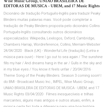
Wise Music Group, UNIAO BRASILEIRA DE
EDITORAS DE MUSICA - UBEM, and 17 Music Rights
Dicionário de tradução Português-Inglês para traduzir Peaky
Blinders muitas palavras mais. Você pode completar a
tradução de Peaky Blinders proposta pelo dicionário Collins
Português-Inglês consultando outros dicionários
especializados: Wikipedia, Lexilogos, Oxford, Cambridge,
Chambers Harrap, Wordreference, Collins, Merriam-Webster
24/04/2020 · Black (UK) - Wonderful Life (tradução) (Letra e
música para ouvir) - Here I go out to sea again / The sunshine
fills my hair / And dreams hang in the air / Gulls in the sky and
in my blue eyes / You know it feels unfair / 20/04/2016 ·
Theme Song of the Peaky Blinders. Season 3 coming soon! I
do BMI - Broadcast Music Inc., IMPEL, Wise Music Group,
UNIAO BRASILEIRA DE EDITORAS DE MUSICA - UBEM, and 17
Music Rights 03/04/2020 · Filmes inesquecíveis e trilhas
marcantes, alguns mais antigos e outros atuais, enfim, a
música certa faz toda a diferença para uma boa história.