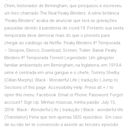
Chinn, historiador de Birmingham, que pesquisou e escreveu
um livro chamado The Real Peaky Blinders. A série britânica
“Peaky Blinders” acaba de anunciar que terá as gravações
pausadas devido à pandemia de covid-19. Portanto sua sexta
temporada deve demorar mais do que o previsto para
chegar ao catálogo da Netflix. Peaky Blinders 4ª Temporada
– Sinopse, Elenco, Download, Screen, Trailer. Baixar Peaky
Blinders 4ª Temporada Torrent Legendado: Um gângster
familiar ambientado em Birmingham, na Inglaterra, em 1919.A
série é centrada em uma gangue e o chefe, Tommy Shelby
(Cillian Murphy). Black - Wonderful Life ( tradução ) Jump to.
Sections of this page. Accessibility Help. Press alt + / to
open this menu. Facebook. Email or Phone: Password: Forgot
account? Sign Up. Minhas músicas, minha paixão. July 15,
2018 · Black - Wonderful Life ( tradução ) Black - wonderful life
(Translation) Pena que tem apenas SEIS episódios.. Em caso
de eu não ter te convencido a assistir ao terceiro episódio