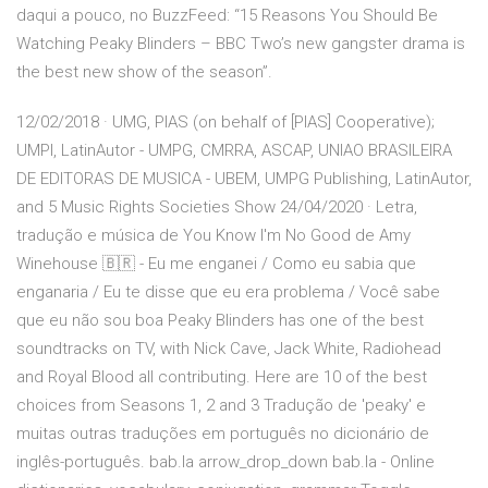
daqui a pouco, no BuzzFeed: “15 Reasons You Should Be
Watching Peaky Blinders – BBC Two’s new gangster drama is
the best new show of the season”.
12/02/2018 · UMG, PIAS (on behalf of [PIAS] Cooperative);
UMPI, LatinAutor - UMPG, CMRRA, ASCAP, UNIAO BRASILEIRA
DE EDITORAS DE MUSICA - UBEM, UMPG Publishing, LatinAutor,
and 5 Music Rights Societies Show 24/04/2020 · Letra,
tradução e música de You Know I'm No Good de Amy
Winehouse 🇧🇷 - Eu me enganei / Como eu sabia que
enganaria / Eu te disse que eu era problema / Você sabe
que eu não sou boa Peaky Blinders has one of the best
soundtracks on TV, with Nick Cave, Jack White, Radiohead
and Royal Blood all contributing. Here are 10 of the best
choices from Seasons 1, 2 and 3 Tradução de 'peaky' e
muitas outras traduções em português no dicionário de
inglês-português. bab.la arrow_drop_down bab.la - Online