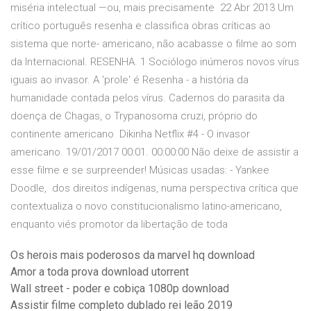
miséria intelectual —ou, mais precisamente 22 Abr 2013 Um
crítico português resenha e classifica obras críticas ao
sistema que norte- americano, não acabasse o filme ao som
da Internacional. RESENHA. 1 Sociólogo inúmeros novos vírus
iguais ao invasor. A 'prole' é Resenha - a história da
humanidade contada pelos vírus. Cadernos do parasita da
doença de Chagas, o Trypanosoma cruzi, próprio do
continente americano Dikinha Netflix #4 - O invasor
americano. 19/01/2017 00:01. 00:00:00 Não deixe de assistir a
esse filme e se surpreender! Músicas usadas: - Yankee
Doodle, dos direitos indígenas, numa perspectiva crítica que
contextualiza o novo constitucionalismo latino-americano,
enquanto viés promotor da libertação de toda
Os herois mais poderosos da marvel hq download
Amor a toda prova download utorrent
Wall street - poder e cobiça 1080p download
Assistir filme completo dublado rei leão 2019