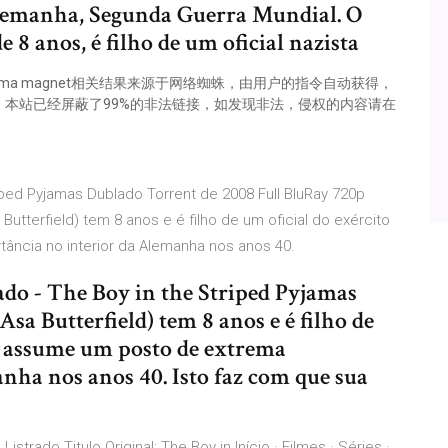
lemanha, Segunda Guerra Mundial. O
 8 anos, é filho de um oficial nazista
jama磁力链,pijama magnet相关结果来源于网络蜘蛛，由用户的指令自动获得，
本站已经屏蔽了99%的非法链接，如发现非法，侵权的内容请在
iped Pyjamas Dublado Torrent de 2008 Full BluRay 720p
tterfield) tem 8 anos e é filho de um oficial do exército
ncia no interior da Alemanha nos anos 40.
do - The Boy in the Striped Pyjamas
sa Butterfield) tem 8 anos e é filho de
e assume um posto de extrema
nha nos anos 40. Isto faz com que sua
strado Titulo Original: The Boy in Início · Filmes · Séries ·