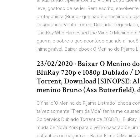
funcionando. Aperte Control + D e nos adicione a
leve, gostoso de se ler. Bem escrito, envolvent
protagonista (Bruno - que não é o menino do pija
Descobriu o Vento Torrent Dublado, Legendado,
The Boy Who Harnessed the Wind O Menino do P
guerra, e sobre o que acontece quando a inocên
inimaginável. Baixar ebook O Menino do Pijama 
23/02/2020 · Baixar O Menino do 
BluRay 720p e 1080p Dublado / D
Torrent, Download | SINOPSE: A
menino Bruno (Asa Butterfield), de
O final d"O Menino do Pijama Listrado" choca com
talvez somente "Trem da Vida" tenha me causad
Spiderwick Dublado Torrent de 2008 Full BluRay 
muda de Nova York para o velho casarão de um tio
estranhos começam a … Baixar Filme O Menino do