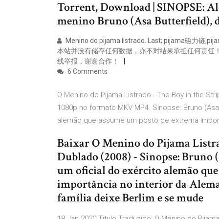
Torrent, Download | SINOPSE: A
menino Bruno (Asa Butterfield), de
Menino do pijama listrado. Last; pi
本站并没有储存任何数据，亦不对结果承担任何责任！
线举报，谢谢合作！
6 Comments
O Menino do Pijama Listrado - The Boy in the Str
1080p no formato MKV MP4. Sinopse: Bruno (Asa Bu
alemão que assume um posto de extrema importâ
Baixar O Menino do Pijama Listra
Dublado (2008) - Sinopse: Bruno (A
um oficial do exército alemão qu
importância no interior da Alema
família deixe Berlim e se mude
18 Jan 2020 Titulo Traduzido: O Menino do Pijama Li