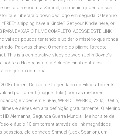
 e certo dia encontra Shmuel, um menino judeu de sua
tetor que Liberará o download logo em seguida O Menino
*FREE* shipping have a Kindle? Get your Kindle here, or
018 PARA BAIXAR O FILME COMPLETO, ACESSE ESTE LINK:
no vai aos poucos tentando elucidar o mistério que ronda
istrado Palavras-chave: O menino do pijama listrado;
ract: This is a comparative study between John Boyne´s
 sobre o Holocausto e a Solução Final contra os
está em guerra com boa
 (2008) Torrent Dublado e Legendado no Filmes Torrents
ownload por torrent (magnet links) com as melhores
endados) e vídeo em BluRay, WEB-DL, WEBRip, 720p, 1080p,
, filmes e séries em alta definição gratuitamente. O Menino
ent HD Alemanha, Segunda Guerra Mundial. Melhor site de
deo e áudio 10 em torrent através de link magnéticos
s passeios, ele conhece Shmuel (Jack Scanlon), um