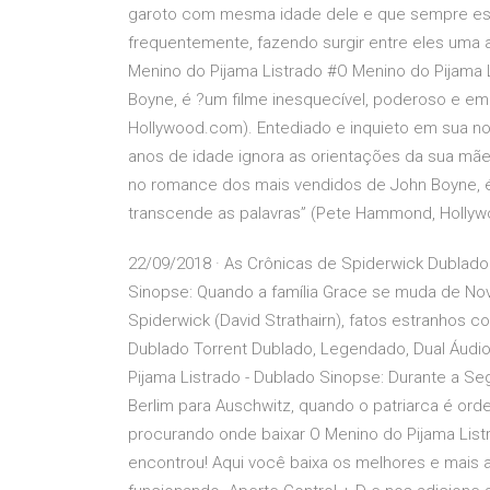
garoto com mesma idade dele e que sempre está 
frequentemente, fazendo surgir entre eles uma 
Menino do Pijama Listrado #O Menino do Pijama
Boyne, é ?um filme inesquecível, poderoso e e
Hollywood.com). Entediado e inquieto em sua no
anos de idade ignora as orientações da sua mã
no romance dos mais vendidos de John Boyne, é
transcende as palavras” (Pete Hammond, Hollyw
22/09/2018 · As Crônicas de Spiderwick Dublado 
Sinopse: Quando a família Grace se muda de Nova
Spiderwick (David Strathairn), fatos estranhos 
Dublado Torrent Dublado, Legendado, Dual Áudi
Pijama Listrado - Dublado Sinopse: Durante a S
Berlim para Auschwitz, quando o patriarca é o
procurando onde baixar O Menino do Pijama Listr
encontrou! Aqui você baixa os melhores e mais a