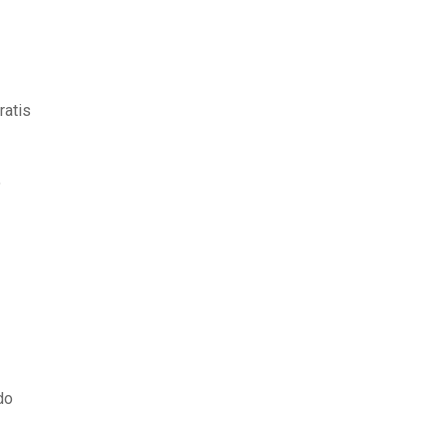
ratis
o
do