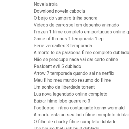
Novela.troia
Download novela cabocla
O beijo do vampiro trilha sonora
Videos de carrossel em desenho animado
Frozen 1 filme completo em portugues online g
Game of thrones 1 temporada 1 ep
Serie versailles 3 temporada
A morte te dá parabens filme completo dublad
Não se preocupe nada vai dar certo online
Resident evil 5 dublado
Arrow 7 temporada quando sai na netflix
Meu filho meu mundo resumo do filme
Um sonho de liberdade torrent
Lua nova legendado online completo
Baixar filme lobo guerreiro 3
Footloose - ritmo contagiante kenny wormald
A morte esta ao seu lado filme completo dubla
O filho de chucky filme completo dublado
The house that jack built dublado