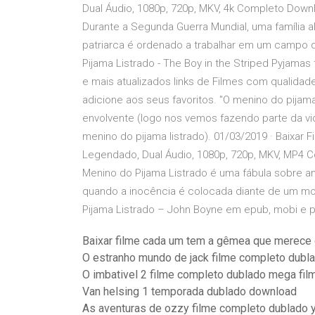
Dual Áudio, 1080p, 720p, MKV, 4k Completo Down
Durante a Segunda Guerra Mundial, uma família 
patriarca é ordenado a trabalhar em um campo 
Pijama Listrado - The Boy in the Striped Pyjamas
e mais atualizados links de Filmes com qualidad
adicione aos seus favoritos. "O menino do pijama 
envolvente (logo nos vemos fazendo parte da vid
menino do pijama listrado). 01/03/2019 · Baixar
Legendado, Dual Áudio, 1080p, 720p, MKV, MP4
Menino do Pijama Listrado é uma fábula sobre 
quando a inocência é colocada diante de um mons
Pijama Listrado – John Boyne em epub, mobi e p
Baixar filme cada um tem a gêmea que merece 
O estranho mundo de jack filme completo dubl
O imbativel 2 filme completo dublado mega fil
Van helsing 1 temporada dublado download
As aventuras de ozzy filme completo dublado 