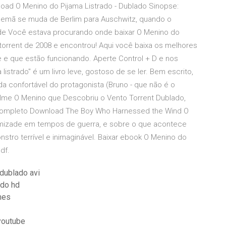
load O Menino do Pijama Listrado - Dublado Sinopse:
alemã se muda de Berlim para Auschwitz, quando o
de Você estava procurando onde baixar O Menino do
 torrent de 2008 e encontrou! Aqui você baixa os melhores
e e que estão funcionando. Aperte Control + D e nos
listrado" é um livro leve, gostoso de se ler. Bem escrito,
a confortável do protagonista (Bruno - que não é o
 Filme O Menino que Descobriu o Vento Torrent Dublado,
 Completo Download The Boy Who Harnessed the Wind O
amizade em tempos de guerra, e sobre o que acontece
tro terrível e inimaginável. Baixar ebook O Menino do
df.
dublado avi
ado hd
mes
youtube