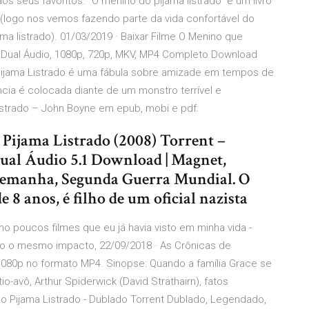
os seus favoritos. "O menino do pijama listrado" é um livro
e (logo nos vemos fazendo parte da vida confortável do
ma listrado). 01/03/2019 · Baixar Filme O Menino que
 Dual Áudio, 1080p, 720p, MKV, MP4 Completo Download
ijama Listrado é uma fábula sobre amizade em tempos de
cia é colocada diante de um monstro terrível e
Listrado – John Boyne em epub, mobi e pdf.
Pijama Listrado (2008) Torrent –
ual Áudio 5.1 Download | Magnet,
lemanha, Segunda Guerra Mundial. O
 8 anos, é filho de um oficial nazista
o poucos filmes que eu já havia visto em minha vida -
o o mesmo impacto, 22/09/2018 · As Crônicas de
1080p no formato MP4. Sinopse: Quando a família Grace se
-avô, Arthur Spiderwick (David Strathairn), fatos
 Pijama Listrado - Dublado Torrent Dublado, Legendado,