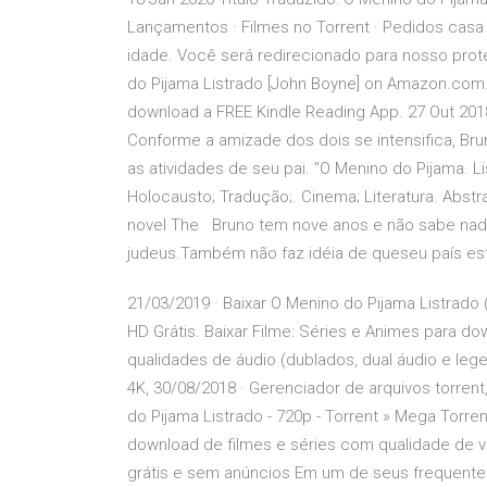
Lançamentos · Filmes no Torrent · Pedidos casa
idade. Você será redirecionado para nosso pro
do Pijama Listrado [John Boyne] on Amazon.com. 
download a FREE Kindle Reading App. 27 Out 2
Conforme a amizade dos dois se intensifica, Bru
as atividades de seu pai. "O Menino do Pijama. L
Holocausto; Tradução;. Cinema; Literatura. Abst
novel The Bruno tem nove anos e não sabe nada
judeus.Também não faz idéia de queseu país 
21/03/2019 · Baixar O Menino do Pijama Listrado
HD Grátis. Baixar Filme: Séries e Animes para d
qualidades de áudio (dublados, dual áudio e leg
4K, 30/08/2018 · Gerenciador de arquivos torrent
do Pijama Listrado - 720p - Torrent » Mega Torr
download de filmes e séries com qualidade de ví
grátis e sem anúncios Em um de seus frequente