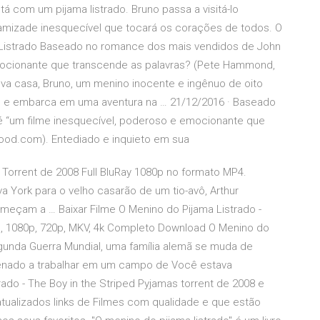
com um pijama listrado. Bruno passa a visitá-lo
amizade inesquecível que tocará os corações de todos. O
 Listrado Baseado no romance dos mais vendidos de John
mocionante que transcende as palavras? (Pete Hammond,
va casa, Bruno, um menino inocente e ingênuo de oito
e e embarca em uma aventura na … 21/12/2016 · Baseado
 “um filme inesquecível, poderoso e emocionante que
ood.com). Entediado e inquieto em sua
Torrent de 2008 Full BluRay 1080p no formato MP4.
 York para o velho casarão de um tio-avô, Arthur
começam a … Baixar Filme O Menino do Pijama Listrado -
o, 1080p, 720p, MKV, 4k Completo Download O Menino do
egunda Guerra Mundial, uma família alemã se muda de
rdenado a trabalhar em um campo de Você estava
ado - The Boy in the Striped Pyjamas torrent de 2008 e
tualizados links de Filmes com qualidade e que estão