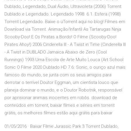
Dublado, Legendado, Dual Áudio, Ultravioleta (2006) Torrent
Dublado e Legendado. Legendado 1998. 6.1. Esfera (1998)
Torrent Legendado. Baixe o uTorrent aqui no blog! Filmes em
Download via Torrent. Animação/Infantil As Tartarugas Ninja
Scooby-Doo! E Os Piratas a Bordo! O Filme (Scooby-Doo!
Pirates Ahoy!) 2006 Cinderella III - A Twist in Time (Cinderella III
- A Twist in DUBLADO Jamaica Abaixo de Zero (Cool
Runnings) 1993 Uma Escola de Arte Muito Louca (Art School
Sonic O Filme 2020 Dublado HD 7.6. Sonic, o ouriço azul mais
famoso do mundo, se junta com os seus amigos para
derrotar o terrível Doutor Eggman, um cientista louco que
planeja dominar o mundo, e o Doutor Robotnik, responsável
por aprisionar animais inocentes em robôs. download de
conteúdos em torrent, baixar filmes e séries em torrent
grátis, os melhores filmes estão aqui grátis para baixar
01/05/2016 · Baixar Filme Jurassic Park 3 Torrent Dublado,