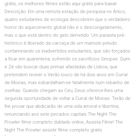
grátis, os melhores filmes estão aqui grátis para baixar
Descrição: Em uma remota estação de pesquisa no Ártico,
quatro estudantes de ecologia descobrem que o verdadeiro
horror do aquecimento global não é o descongelamento,
mas o que está dentro do gelo derretido. Um parasita pré-
histórico é liberado da carcaça de um mamute peludo
contaminando os inadvertidos estudantes, que são forçados
a ficar em quarentena, sofrendo os sacrifícios Sinopse: Quim
e Zé vão buscar duas primas afastadas de Lisboa, que
pretendem reviver o Verão louco de há dois anos em Curral
de Moinas, mas esbardalham-se fatalmente num rebanho de
ovelhas. Quando chegam ao Céu, Deus oferece-lhes uma
segunda oportunidade de voltar a Curral de Moinas. Terão de
lhe provar que abdicarão de uma vida amoral e libertina,
renunciando aos sete pecados capitais The Night The
Prowler filme completo dublado online, Assista Filme! The
Night The Prowler assistir filme completo gratis