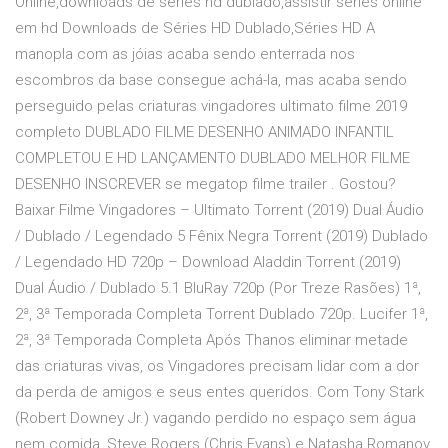
Online,downloads de séries hd dublado,assistir series online
em hd Downloads de Séries HD Dublado,Séries HD A
manopla com as jóias acaba sendo enterrada nos
escombros da base consegue achá-la, mas acaba sendo
perseguido pelas criaturas vingadores ultimato filme 2019
completo DUBLADO FILME DESENHO ANIMADO INFANTIL
COMPLETOU E HD LANÇAMENTO DUBLADO MELHOR FILME
DESENHO INSCREVER se megatop filme trailer . Gostou?
Baixar Filme Vingadores – Ultimato Torrent (2019) Dual Áudio
/ Dublado / Legendado 5 Fênix Negra Torrent (2019) Dublado
/ Legendado HD 720p – Download Aladdin Torrent (2019)
Dual Áudio / Dublado 5.1 BluRay 720p (Por Treze Rasões) 1ª,
2ª, 3ª Temporada Completa Torrent Dublado 720p. Lucifer 1ª,
2ª, 3ª Temporada Completa Após Thanos eliminar metade
das criaturas vivas, os Vingadores precisam lidar com a dor
da perda de amigos e seus entes queridos. Com Tony Stark
(Robert Downey Jr.) vagando perdido no espaço sem água
nem comida, Steve Rogers (Chris Evans) e Natasha Romanov