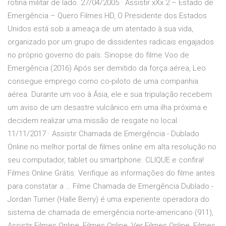
rotina militar de lado. 27/04/2005 · Assistir xXx 2 – Estado de
Emergência – Quero Filmes HD, O Presidente dos Estados
Unidos está sob a ameaça de um atentado à sua vida,
organizado por um grupo de dissidentes radicais engajados
no próprio governo do país. Sinopse do filme Voo de
Emergência (2016) Após ser demitido da força aérea, Leo
consegue emprego como co-piloto de uma companhia
aérea. Durante um voo à Ásia, ele e sua tripulação recebem
um aviso de um desastre vulcânico em uma ilha próxima e
decidem realizar uma missão de resgate no local.
11/11/2017 · Assistir Chamada de Emergência - Dublado
Online no melhor portal de filmes online em alta resolução no
seu computador, tablet ou smartphone. CLIQUE e confira!
Filmes Online Grátis. Verifique as informações do filme antes
para constatar a … Filme Chamada de Emergência Dublado -
Jordan Turner (Halle Berry) é uma experiente operadora do
sistema de chamada de emergência norte-americano (911),
Assistir Filmes Online, Filmes Online, Ver Filmes Online, Filmes